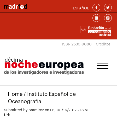
Skip to main content
ESPAÑOL
ISSN 2530-9080
Créditos
Home
/
Instituto Español de
Oceanografía
Submitted by
pramirez
on Fri, 06/16/2017 - 18:51
Url: