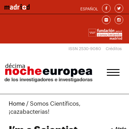
Skip to main content
ESPAÑOL
ISSN 2530-9080
Créditos
Home
/
Somos Científicos,
¡cazabacterias!