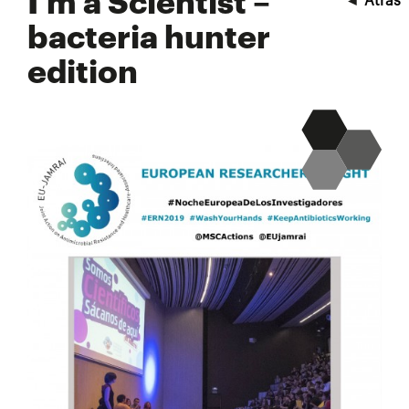
I’m a Scientist –
◄
Atrás
bacteria hunter
edition