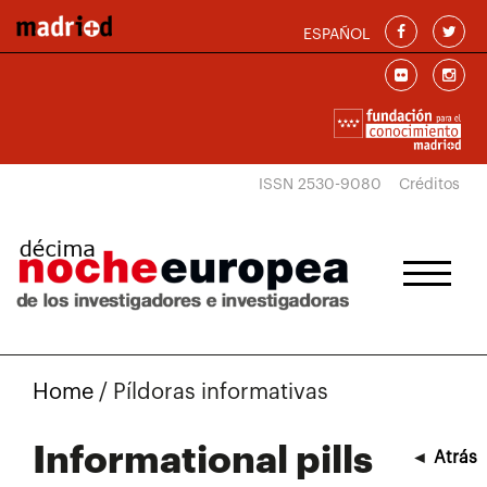
Skip to main content
ESPAÑOL
ISSN 2530-9080
Créditos
Home
/
Píldoras informativas
Informational pills
◄
Atrás