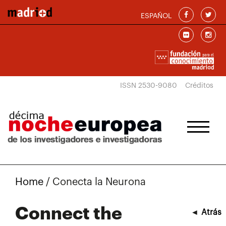
Skip to main content
ESPAÑOL
ISSN 2530-9080
Créditos
Home
/
Conecta la Neurona
Connect the
◄
Atrás