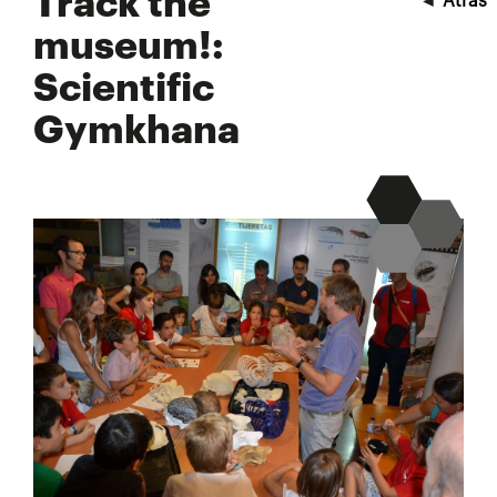
Track the
◄
Atrás
museum!:
Scientific
Gymkhana