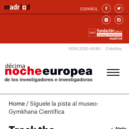
Skip to main content
ESPAÑOL
ISSN 2530-9080
Créditos
Home
/
Síguele la pista al museo:
Gymkhana Científica