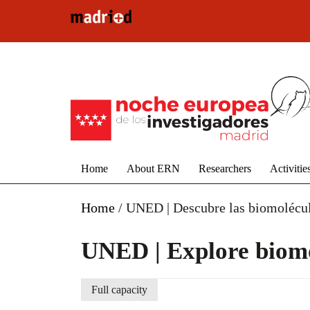
Skip to main content
Home
About ERN
Researchers
Activitie
Home
/
UNED | Descubre las biomolécul
UNED | Explore biomo
Full capacity