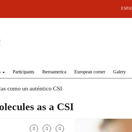
ESPA
s
Participants
Iberoamerica
European corner
Galery
as como un auténtico CSI
lecules as a CSI