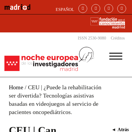
Skip to main content
ESPAÑOL
ISSN 2530-9080
Créditos
Home
/
CEU | ¿Puede la rehabilitación
ser divertida? Tecnologías asistivas
basadas en videojuegos al servicio de
pacientes oncopediátricos.
CEU | Can
◄
Atrás