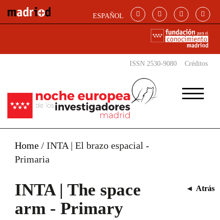
Skip to main content
ESPAÑOL
ISSN 2530-9080
Créditos
Home
/
INTA | El brazo espacial -
Primaria
INTA | The space
◄
Atrás
arm - Primary