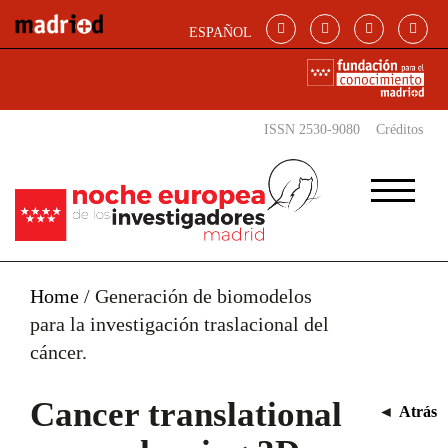
Skip to main content
ESPAÑOL
ISSN 2530-9080
Créditos
Home
/
Generación de biomodelos
para la investigación traslacional del
cáncer.
Cancer translational
◄
Atrás