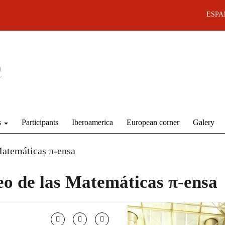
ESPA
s
Participants
Iberoamerica
European corner
Galery
Matemáticas π-ensa
eo de las Matemáticas π-ensa