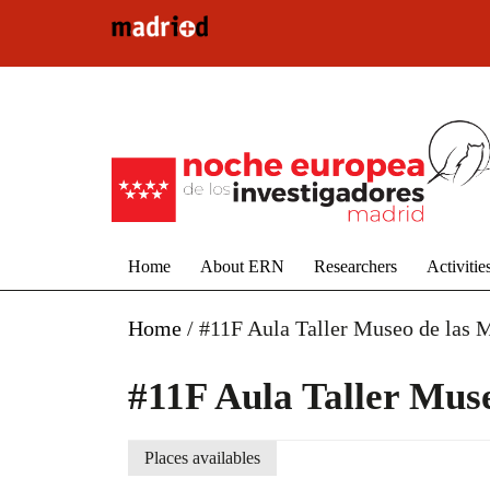
Skip to main content
Home
About ERN
Researchers
Activitie
Home
/
#11F Aula Taller Museo de las 
#11F Aula Taller Mus
Places availables