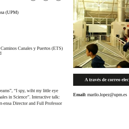
ensa (UPM)
e Caminos Canales y Puertos (ETS)
d
A través de correo ele
eams”, “I spy, wiht my little eye
Email:
marilo.lopez@upm.es
les in Science”. Interactive talk:
π-ensa Director and Full Professor