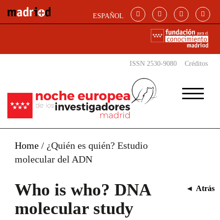
Skip to main content
ESPAÑOL
ISSN 2530-9080
Créditos
Home
/
¿Quién es quién? Estudio
molecular del ADN
Who is who? DNA
◄
Atrás
molecular study