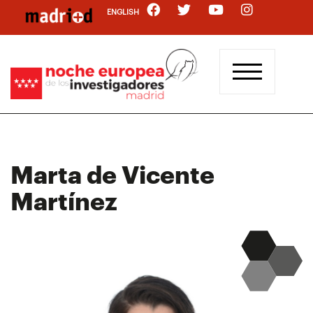
Pasar
ENGLISH
al
contenido
principal
Marta de Vicente
Martínez