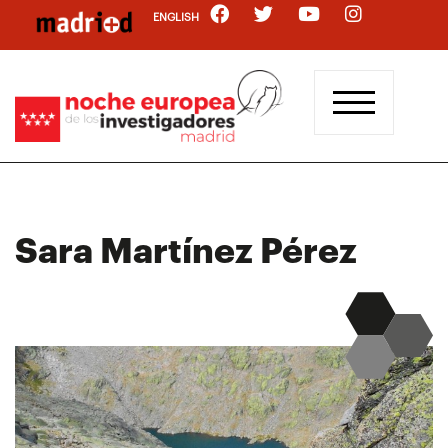
Pasar
ENGLISH
al
contenido
principal
Sara Martínez Pérez