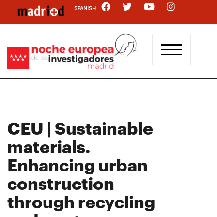
Skip
SPANISH
to
main
content
CEU | Sustainable
materials.
Enhancing urban
construction
through recycling