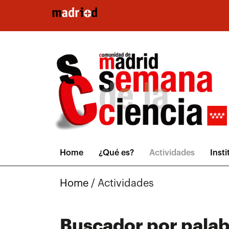
Pasar al contenido principal
Home
¿Qué es?
Actividades
Inst
Home
/
Actividades
Buscador por palab