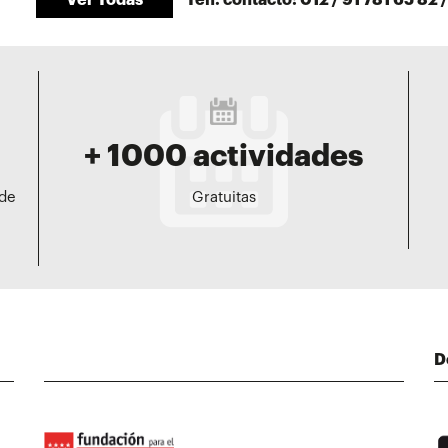
Ver Todas
Telf. contacto: 012 / 91 781 65 82 /
+ 1000 actividades
 de
Gratuitas
D