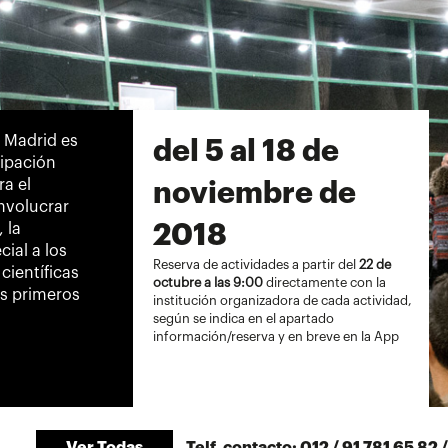
e Madrid es
del 5 al 18 de
cipación
a el
noviembre de
nvolucrar
2018
 la
cial a los
Reserva de actividades a partir del
22 de
científicas
octubre a las 9:00
directamente con la
os primeros
institución organizadora de cada actividad,
según se indica en el apartado
información/reserva y en breve en la App