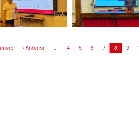
mera
rimero
Página
‹ Anterior
…
Página
4
Página
5
Página
6
Página
7
Página
8
Pági
9
ina
anterior
actual