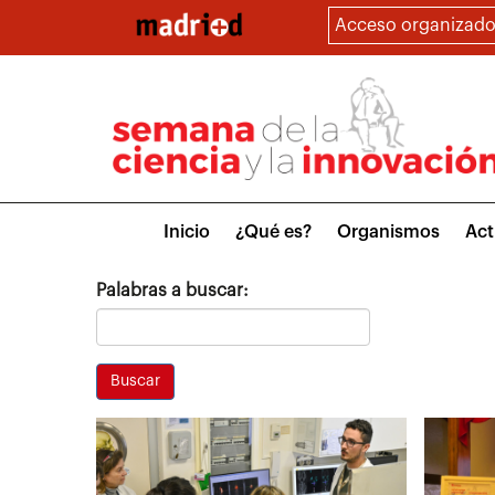
Pasar
Acceso organizado
al
contenido
principal
Main
Inicio
¿Qué es?
Organismos
Act
menu
Palabras a buscar: