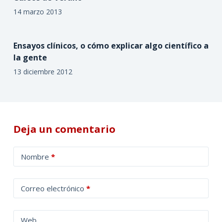
14 marzo 2013
Ensayos clínicos, o cómo explicar algo científico a
la gente
13 diciembre 2012
Deja un comentario
A
Nombre
*
l
t
Correo electrónico
*
e
r
n
Web