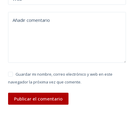
a
t
Añadir comentario
i
v
e
:
Guardar mi nombre, correo electrónico y web en este
navegador la próxima vez que comente.
Publicar el comentario