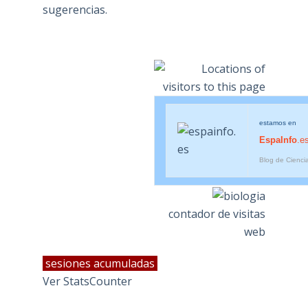
sugerencias.
estamos en
EspaInfo
.e
Blog de Cienci
contador de visitas
web
sesiones acumuladas
Ver StatsCounter