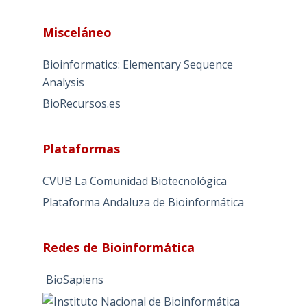
A
l
Misceláneo
t
e
Bioinformatics: Elementary Sequence
r
Analysis
n
BioRecursos.es
a
t
i
Plataformas
v
e
CVUB La Comunidad Biotecnológica
:
Plataforma Andaluza de Bioinformática
Redes de Bioinformática
BioSapiens