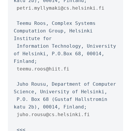
katu 2b), 00014, Finland;
petri.myllymaki@cs.helsinki.fi
 Teemu Roos, Complex Systems 
Computation Group, Helsinki 
Institute for
 Information Technology, University 
of Helsinki, P.O.Box 68, 00014, 
Finland;
teemu.roos@hiit.fi
 Juho Rousu, Department of Computer 
Science, University of Helsinki,
 P.O. Box 68 (Gustaf Hallstromin 
katu 2b), 00014, Finland;
juho.rousu@cs.helsinki.fi
 <<<