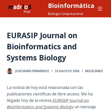
Bioinformática
S
a
Biología Computacional
l
t
a
EURASIP Journal on
r
Bioinformatics and
a
l
Systems Biology
c
o
n
JOSÉ MARÍA FERNÁNDEZ
23 AGOSTO 2006
MISCELÁNEO
t
e
La noticia de hoy está relacionada con las
n
publicaciones científicas de libre acceso. Me ha
i
llegado hoy de la revista
EURASIP Journal on
d
Bioinformatics and Systems Biology
un mensaje
o