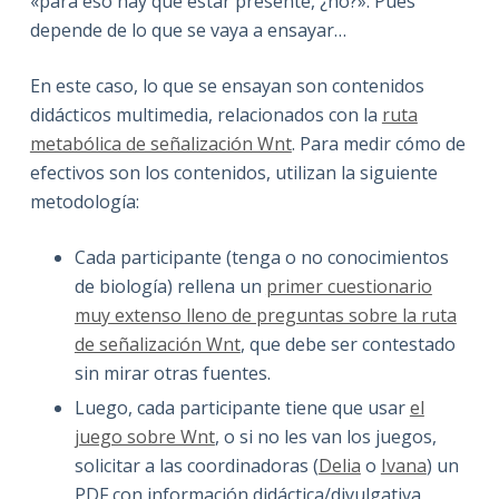
«para eso hay que estar presente, ¿no?». Pues
depende de lo que se vaya a ensayar…
En este caso, lo que se ensayan son contenidos
didácticos multimedia, relacionados con la
ruta
metabólica de señalización Wnt
. Para medir cómo de
efectivos son los contenidos, utilizan la siguiente
metodología:
Cada participante (tenga o no conocimientos
de biología) rellena un
primer cuestionario
muy extenso lleno de preguntas sobre la ruta
de señalización Wnt
, que debe ser contestado
sin mirar otras fuentes.
Luego, cada participante tiene que usar
el
juego sobre Wnt
, o si no les van los juegos,
solicitar a las coordinadoras (
Delia
o
Ivana
) un
PDF con información didáctica/divulgativa