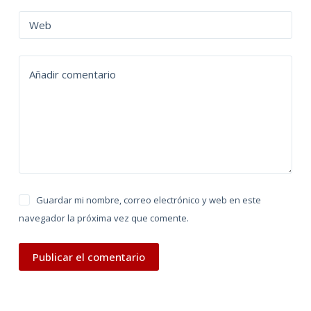
r
n
Web
a
t
Añadir comentario
i
v
e
:
Guardar mi nombre, correo electrónico y web en este
navegador la próxima vez que comente.
Publicar el comentario