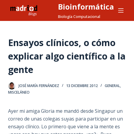
Bioinformática
S
a
Biología Computacional
l
t
a
Ensayos clínicos, o cómo
r
explicar algo científico a la
a
l
gente
c
o
n
JOSÉ MARÍA FERNÁNDEZ
13 DICIEMBRE 2012
GENERAL
,
t
MISCELÁNEO
e
n
Ayer mi amiga Gloria me mandó desde Singapur un
i
correo de unas colegas suyas para participar en un
d
ensayo clínico. Lo primero que viene a la mente es
o