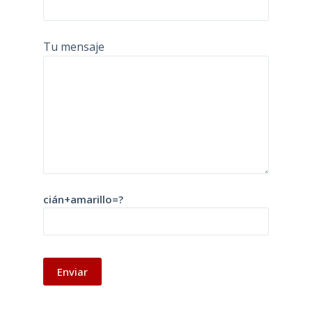
Tu mensaje
cián+amarillo=?
A