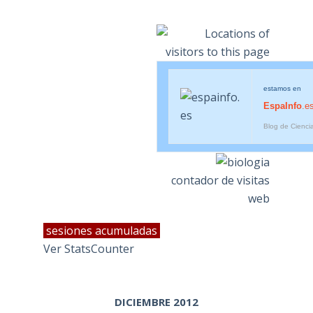
estamos en
EspaInfo
.e
Blog de Cienci
contador de visitas
web
sesiones acumuladas
Ver StatsCounter
DICIEMBRE 2012