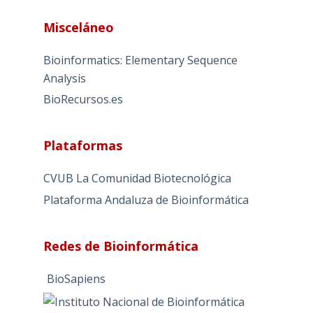
l
Misceláneo
t
e
Bioinformatics: Elementary Sequence
r
Analysis
n
BioRecursos.es
a
t
i
Plataformas
v
e
CVUB La Comunidad Biotecnológica
:
Plataforma Andaluza de Bioinformática
Redes de Bioinformática
BioSapiens