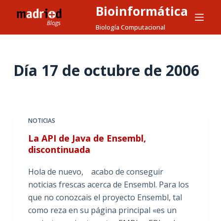
Bioinformática
S
a
Biología Computacional
l
t
a
Día
17 de octubre de 2006
r
a
l
c
NOTICIAS
o
La API de Java de Ensembl,
n
discontinuada
t
e
Hola de nuevo, acabo de conseguir
n
noticias frescas acerca de Ensembl. Para los
i
que no conozcais el proyecto Ensembl, tal
d
como reza en su página principal «es un
o