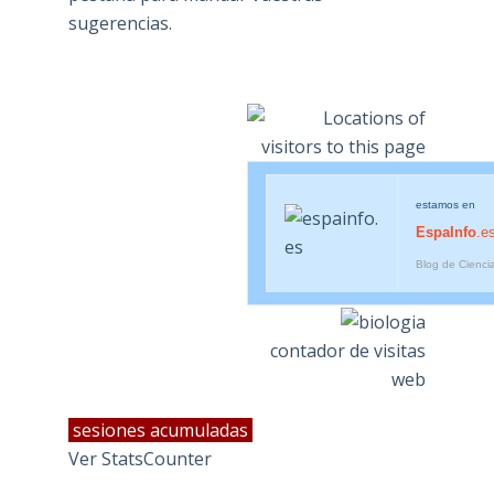
sugerencias.
estamos en
EspaInfo
.e
Blog de Cienci
contador de visitas
web
sesiones acumuladas
Ver StatsCounter