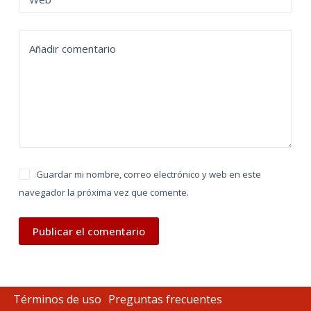
a
t
Añadir comentario
i
v
e
:
Guardar mi nombre, correo electrónico y web en este
navegador la próxima vez que comente.
Publicar el comentario
Términos de uso
Preguntas frecuentes