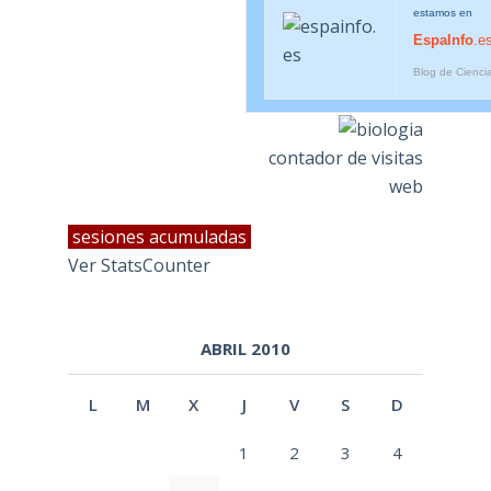
estamos en
EspaInfo
.e
Blog de Cienci
contador de visitas
web
sesiones acumuladas
Ver StatsCounter
ABRIL 2010
L
M
X
J
V
S
D
1
2
3
4