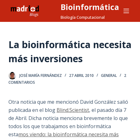
Bioinformática
S
a
Biología Computacional
l
t
a
La bioinformática necesita
r
más inversiones
a
l
c
JOSÉ MARÍA FERNÁNDEZ
27 ABRIL 2010
GENERAL
2
o
COMENTARIOS
n
t
Otra noticia que me mencionó David González salió
e
publicada en el blog
Blind.Scientist
, el pasado día 7
n
de Abril. Dicha noticia menciona brevemente lo que
i
todos los que trabajamos en bioinformática
d
esta
mos viendo: la bioinformática necesita más
o