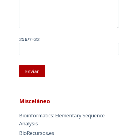
256/?=32
A
l
Misceláneo
t
e
Bioinformatics: Elementary Sequence
r
Analysis
n
BioRecursos.es
a