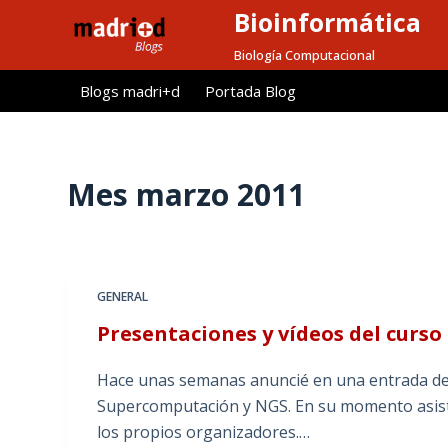
Bioinformática
S
a
Biología Computacional
l
Blogs madri+d
Portada Blog
t
a
r
a
Mes
marzo 2011
l
c
o
n
GENERAL
t
Presentaciones y vídeos del curs
e
n
Hace unas semanas anuncié en una entrada del
i
Supercomputación y NGS. En su momento asistí 
d
los propios organizadores.…
o