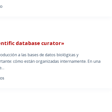
IO
entific database curator»
roducción a las bases de datos biológicas y
ortante: cómo están organizadas internamente. En una
de…
IOS