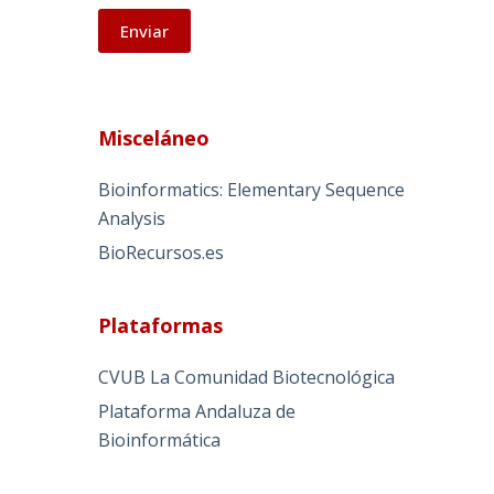
A
l
Misceláneo
t
e
Bioinformatics: Elementary Sequence
r
Analysis
n
BioRecursos.es
a
t
i
Plataformas
v
e
CVUB La Comunidad Biotecnológica
:
Plataforma Andaluza de
Bioinformática