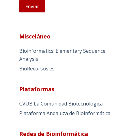
A
l
Misceláneo
t
e
Bioinformatics: Elementary Sequence
r
Analysis
n
BioRecursos.es
a
t
i
Plataformas
v
e
CVUB La Comunidad Biotecnológica
:
Plataforma Andaluza de Bioinformática
Redes de Bioinformática