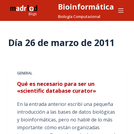
Bioinformática
S
a
Biología Computacional
l
t
a
Día
26 de marzo de 2011
r
a
l
c
GENERAL
o
Qué es necesario para ser un
n
«scientific database curator»
t
e
En la entrada anterior escribí una pequeña
n
introducción a las bases de datos biológicas
i
y bioinformáticas, pero no hablé de lo más
d
importante: cómo están organizadas
o