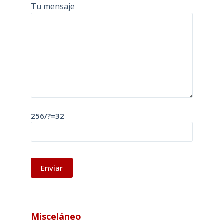
Tu mensaje
256/?=32
A
l
Misceláneo
t