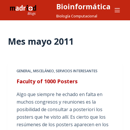
Bioinformática
S
a
Biología Computacional
l
t
a
Mes
mayo 2011
r
a
l
c
GENERAL
,
MISCELÁNEO
,
SERVICIOS INTERESANTES
o
Faculty of 1000 Posters
n
t
Algo que siempre he echado en falta en
e
muchos congresos y reuniones es la
n
posibilidad de consultar a posteriori los
i
posters que he visto allí. Es cierto que los
d
resúmenes de los posters aparecen en los
o