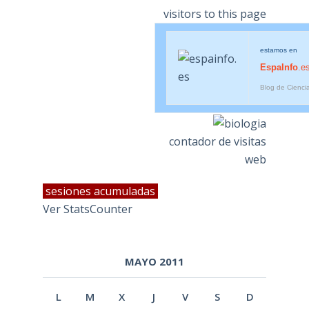
estamos en
EspaInfo
.e
Blog de Cienci
contador de visitas
web
sesiones acumuladas
Ver StatsCounter
MAYO 2011
L
M
X
J
V
S
D