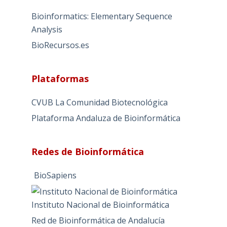
e
Bioinformatics: Elementary Sequence
r
Analysis
n
BioRecursos.es
a
t
i
Plataformas
v
e
CVUB La Comunidad Biotecnológica
:
Plataforma Andaluza de Bioinformática
Redes de Bioinformática
BioSapiens
Instituto Nacional de Bioinformática
Red de Bioinformática de Andalucía