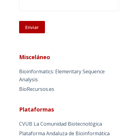
A
l
Misceláneo
t
e
Bioinformatics: Elementary Sequence
r
Analysis
n
BioRecursos.es
a
t
i
Plataformas
v
e
CVUB La Comunidad Biotecnológica
:
Plataforma Andaluza de Bioinformática