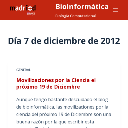
Bioinformática
S
a
Biología Computacional
l
t
a
Día
7 de diciembre de 2012
r
a
l
c
GENERAL
o
Movilizaciones por la Ciencia el
n
próximo 19 de Diciembre
t
e
Aunque tengo bastante descuidado el blog
n
de bioinformática, las movilizaciones por la
i
ciencia del próximo 19 de Diciembre son una
d
buena razón por la que escribir esta
o