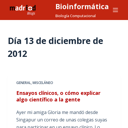
Bioinformática
S
a
Biología Computacional
l
t
a
Día
13 de diciembre de
r
2012
a
l
c
o
n
GENERAL
,
MISCELÁNEO
t
Ensayos clínicos, o cómo explicar
e
algo científico a la gente
n
i
Ayer mi amiga Gloria me mandó desde
d
Singapur un correo de unas colegas suyas
o
para participar en un ensayo clínico. Lo