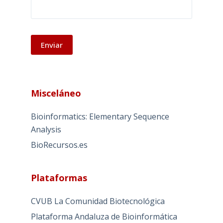
A
l
Misceláneo
t
e
Bioinformatics: Elementary Sequence
r
Analysis
n
BioRecursos.es
a
t
i
Plataformas
v
e
CVUB La Comunidad Biotecnológica
:
Plataforma Andaluza de Bioinformática