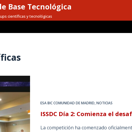
e Base Tecnológica
ups científicas y tecnológicas
ficas
ESA BIC COMUNIDAD DE MADRID
,
NOTICIAS
ISSDC Día 2: Comienza el desaf
La competición ha comenzado oficialmente