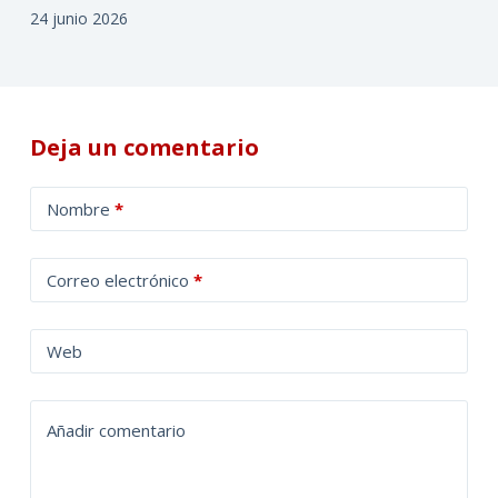
24 junio 2026
Deja un comentario
A
Nombre
*
l
t
Correo electrónico
*
e
r
n
Web
a
t
Añadir comentario
i
v
e