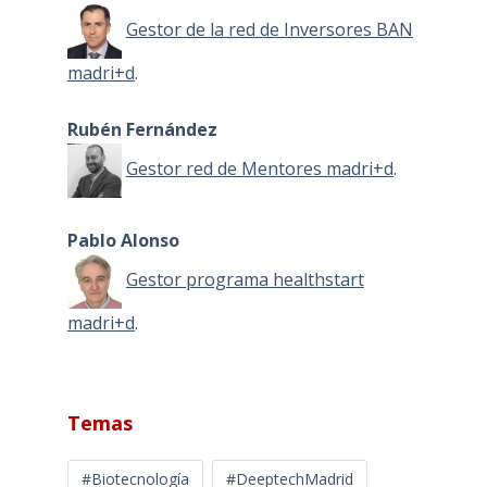
Gestor de la red de Inversores BAN
madri+d
.
Rubén Fernández
Gestor red de Mentores madri+d
.
Pablo Alonso
Gestor programa healthstart
madri+d
.
Temas
#Biotecnología
#DeeptechMadrid