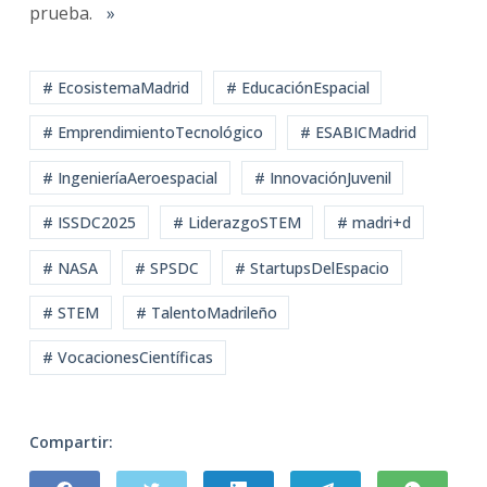
prueba.
»
# EcosistemaMadrid
# EducaciónEspacial
# EmprendimientoTecnológico
# ESABICMadrid
# IngenieríaAeroespacial
# InnovaciónJuvenil
# ISSDC2025
# LiderazgoSTEM
# madri+d
# NASA
# SPSDC
# StartupsDelEspacio
# STEM
# TalentoMadrileño
# VocacionesCientíficas
Compartir: