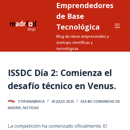
Emprendedores
S
a
de Base
l
Tecnológica
t
Blog de ideas empresariales y
a
startups científicas y
r
tecnológicas
a
l
c
ISSDC Día 2: Comienza el
o
n
desafío técnico en Venus.
t
e
STEFANIABRACA
30 JULIO 2025
ESA BIC COMUNIDAD DE
n
MADRID
,
NOTICIAS
i
d
La competición ha comenzado oficialmente. El
o