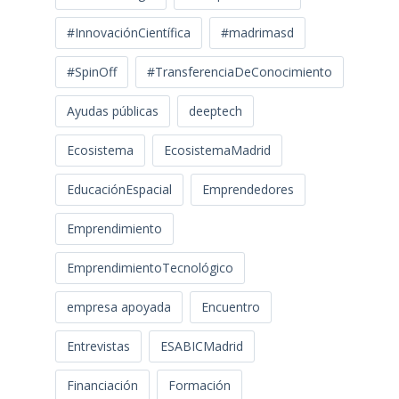
#InnovaciónCientífica
#madrimasd
#SpinOff
#TransferenciaDeConocimiento
Ayudas públicas
deeptech
Ecosistema
EcosistemaMadrid
EducaciónEspacial
Emprendedores
Emprendimiento
EmprendimientoTecnológico
empresa apoyada
Encuentro
Entrevistas
ESABICMadrid
Financiación
Formación