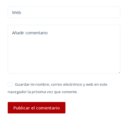
r
n
Web
a
t
Añadir comentario
i
v
e
:
Guardar mi nombre, correo electrónico y web en este
navegador la próxima vez que comente.
Publicar el comentario