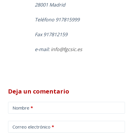
28001 Madrid
Teléfono 917815999
Fax 917812159
e-mail:
info@fgcsic.es
Deja un comentario
A
Nombre
*
l
t
Correo electrónico
*
e