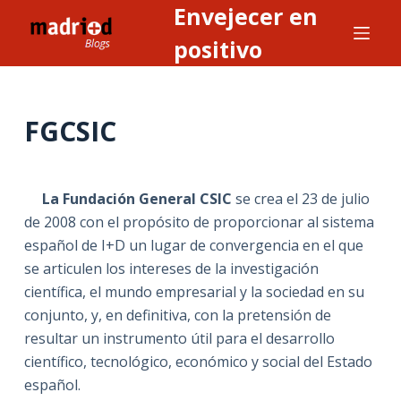
Envejecer en
S
a
positivo
l
t
a
FGCSIC
r
a
l
La Fundación General CSIC
se crea el 23 de julio
c
de 2008 con el propósito de proporcionar al sistema
o
español de I+D un lugar de convergencia en el que
n
se articulen los intereses de la investigación
t
científica, el mundo empresarial y la sociedad en su
e
conjunto, y, en definitiva, con la pretensión de
n
resultar un instrumento útil para el desarrollo
i
científico, tecnológico, económico y social del Estado
d
español.
o