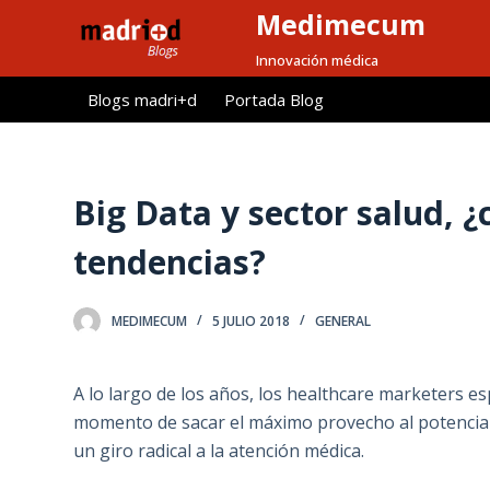
Medimecum
S
a
Innovación médica
l
Blogs madri+d
Portada Blog
t
a
r
a
Big Data y sector salud, ¿
l
tendencias?
c
o
n
MEDIMECUM
5 JULIO 2018
GENERAL
t
e
A lo largo de los años, los healthcare marketers e
n
momento de sacar el máximo provecho al potencial d
i
un giro radical a la atención médica.
d
o