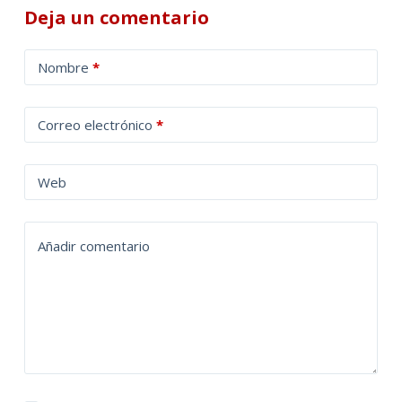
Deja un comentario
A
Nombre
*
l
t
Correo electrónico
*
e
r
n
Web
a
t
Añadir comentario
i
v
e
: