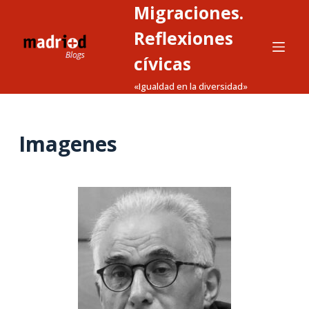
Migraciones.
S
a
Reflexiones
l
cívicas
t
«Igualdad en la diversidad»
a
r
a
Imagenes
l
c
o
n
t
e
n
i
d
o