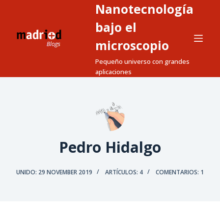
Nanotecnología
S
a
bajo el
l
microscopio
t
Pequeño universo con grandes
a
aplicaciones
r
a
l
c
o
n
Pedro Hidalgo
t
e
UNIDO: 29 NOVEMBER 2019
ARTÍCULOS: 4
COMENTARIOS: 1
n
i
d
o