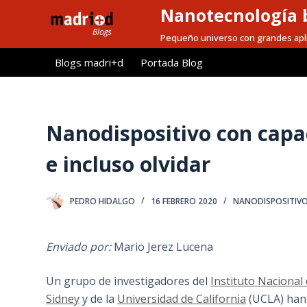
Nanotecnología b
S
a
Pequeño universo con grandes apl
l
Blogs madri+d
Portada Blog
t
a
r
a
Nanodispositivo con capa
l
e incluso olvidar
c
o
n
PEDRO HIDALGO
16 FEBRERO 2020
NANODISPOSITIV
t
e
Enviado por:
Mario Jerez Lucena
n
i
Un grupo de investigadores del
Instituto Nacional
d
Sidney
y de la
Universidad de California
(UCLA) han 
o