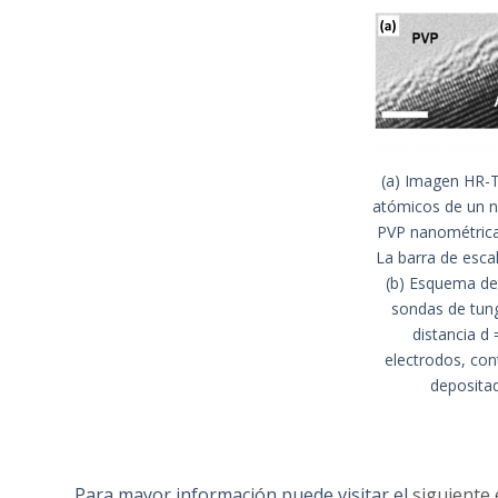
(a) Imagen HR-
atómicos de un n
PVP nanométrica 
La barra de escal
(b) Esquema de
sondas de tun
distancia d
electrodos, con
depositad
Para mayor información puede visitar el
siguiente 