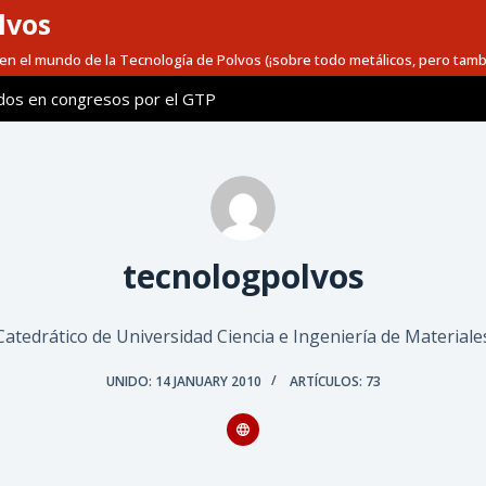
lvos
en el mundo de la Tecnología de Polvos (¡sobre todo metálicos, pero tamb
dos en congresos por el GTP
tecnologpolvos
Catedrático de Universidad Ciencia e Ingeniería de Materiale
UNIDO: 14 JANUARY 2010
ARTÍCULOS: 73