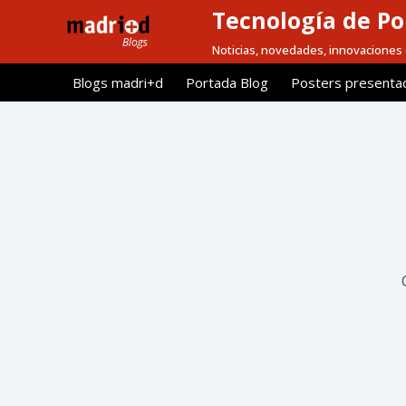
Tecnología de Po
S
a
Noticias, novedades, innovaciones 
l
Blogs madri+d
Portada Blog
Posters presenta
t
a
r
a
l
c
o
n
t
e
n
i
d
o