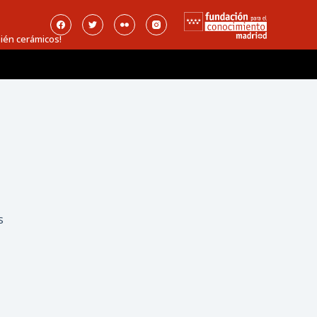
ién cerámicos!
s