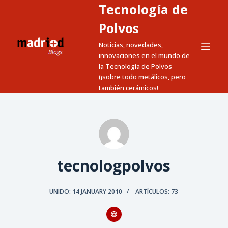
Tecnología de
S
a
Polvos
l
Noticias, novedades,
t
innovaciones en el mundo de
a
la Tecnología de Polvos
(¡sobre todo metálicos, pero
r
también cerámicos!
a
l
c
o
n
t
tecnologpolvos
e
n
UNIDO: 14 JANUARY 2010
ARTÍCULOS: 73
i
d
o