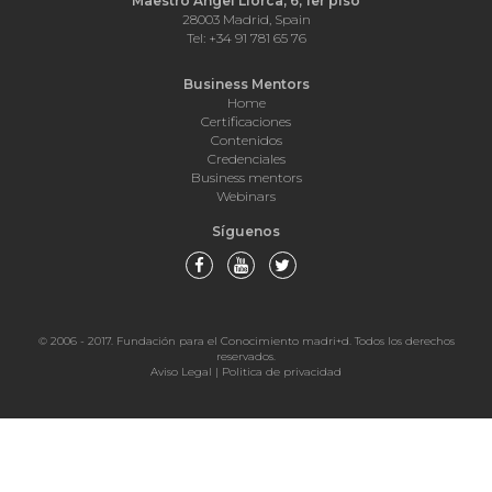
Maestro Ángel Llorca, 6, 1er piso
28003 Madrid, Spain
Tel: +34 91 781 65 76
Business Mentors
Home
Certificaciones
Contenidos
Credenciales
Business mentors
Webinars
Síguenos
© 2006 - 2017. Fundación para el Conocimiento madri+d. Todos los derechos
reservados.
Aviso Legal
|
Politica de privacidad