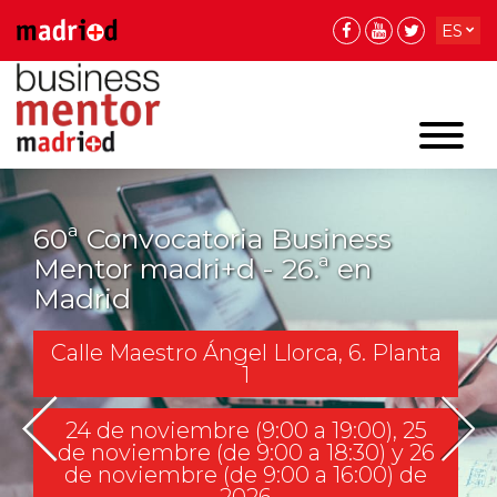
ES
EN
EN
60ª Convocatoria Business
Mentor madri+d - 26.ª en
Madrid
Calle Maestro Ángel Llorca, 6. Planta
1
24 de noviembre (9:00 a 19:00), 25
de noviembre (de 9:00 a 18:30) y 26
de noviembre (de 9:00 a 16:00) de