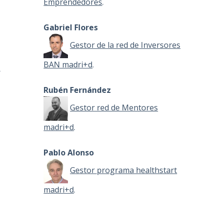
Emprendedores
.
Gabriel Flores
Gestor de la red de Inversores
BAN madri+d
.
r
Rubén Fernández
Gestor red de Mentores
madri+d
.
Pablo Alonso
Gestor programa healthstart
madri+d
.