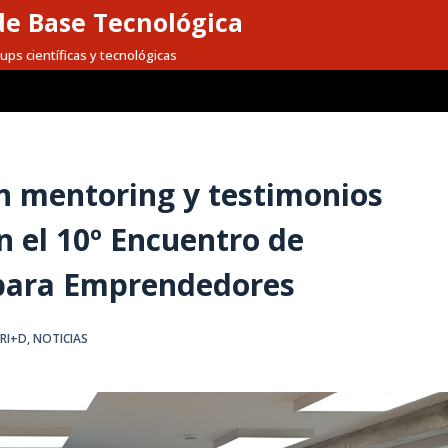
e Base Tecnológica
ups científicas y tecnológicas
en mentoring y testimonios
n el 10º Encuentro de
 para Emprendedores
RI+D
,
NOTICIAS