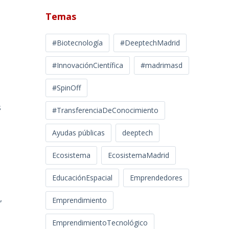
Temas
#Biotecnología
#DeeptechMadrid
#InnovaciónCientífica
#madrimasd
#SpinOff
s
#TransferenciaDeConocimiento
Ayudas públicas
deeptech
Ecosistema
EcosistemaMadrid
EducaciónEspacial
Emprendedores
,
Emprendimiento
EmprendimientoTecnológico