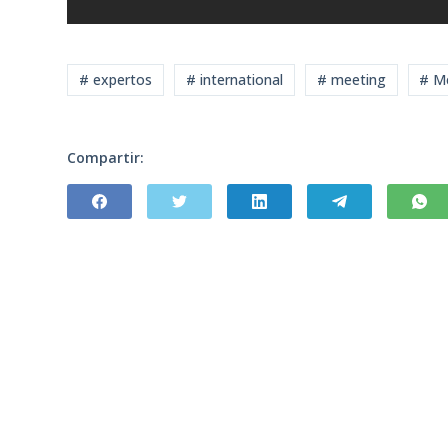
# expertos
# international
# meeting
# M
Compartir: