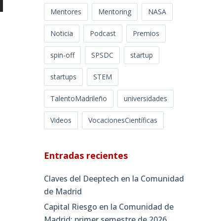
Mentores
Mentoring
NASA
Noticia
Podcast
Premios
spin-off
SPSDC
startup
startups
STEM
TalentoMadrileño
universidades
Videos
VocacionesCientíficas
Entradas recientes
Claves del Deeptech en la Comunidad
de Madrid
Capital Riesgo en la Comunidad de
Madrid: primer semestre de 2026