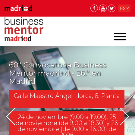
ES
EN
EN
60ª Convocatoria Business
Mentor madri+d - 26.ª en
Madrid
Calle Maestro Ángel Llorca, 6. Planta
1
24 de noviembre (9:00 a 19:00), 25
de noviembre (de 9:00 a 18:30) y 26
de noviembre (de 9:00 a 16:00) de