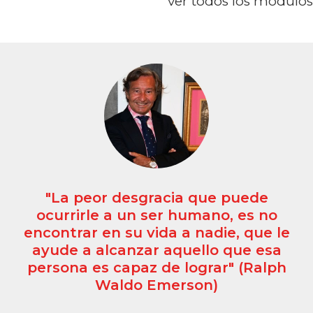
ver todos los módulos
ia que puede
"La internacionalizac
humano, es no
oportunidades, p
a nadie, que le
riesgos, que el 
uello que esa
necesita ges
lograr" (Ralph
adecuadam
rson)
Julio Fernánde