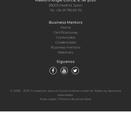
Maestro Ángel Llorca, 6, 1er piso
28003 Madrid, Spain
Tel: +34 91 781 65 76
Business Mentors
Home
Certificaciones
Contenidos
Credenciales
Business mentors
Webinars
Síguenos
© 2006 - 2017. Fundación para el Conocimiento madri+d. Todos los derechos
reservados.
Aviso Legal
|
Politica de privacidad