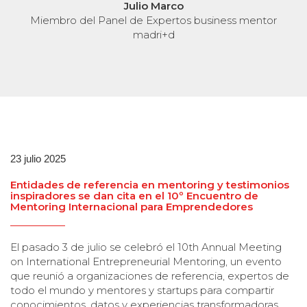
Miembro del Panel de Exper
co
madri+d
tos business mentor
23 julio 2025
Entidades de referencia en mentoring y testimonios
inspiradores se dan cita en el 10º Encuentro de
Mentoring Internacional para Emprendedores
El pasado 3 de julio se celebró el 10th Annual Meeting
on International Entrepreneurial Mentoring, un evento
que reunió a organizaciones de referencia, expertos de
todo el mundo y mentores y startups para compartir
conocimientos, datos y experiencias transformadoras