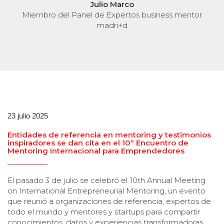
Miembro del Panel de Ex
Marco
madr
pertos business mentor
i+d
23 julio 2025
Entidades de referencia en mentoring y testimonios
inspiradores se dan cita en el 10º Encuentro de
Mentoring Internacional para Emprendedores
El pasado 3 de julio se celebró el 10th Annual Meeting
on International Entrepreneurial Mentoring, un evento
que reunió a organizaciones de referencia, expertos de
todo el mundo y mentores y startups para compartir
conocimientos, datos y experiencias transformadoras