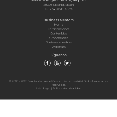
Maestro Ángel Llorca, 6, 1er piso
28003 Madrid, Spain
Tel: +34 91 781 65 76
Business Mentors
Home
Certificaciones
Contenidos
Credenciales
Business mentors
Webinars
Síguenos
© 2006 - 2017. Fundación para el Conocimiento madri+d. Todos los derechos
reservados.
Aviso Legal
|
Politica de privacidad