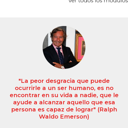
ver todos los módulos
acia que puede
"La internacionali
er humano, es no
oportunidades,
da a nadie, que le
riesgos, que e
 aquello que esa
necesita 
de lograr" (Ralph
adecuad
merson)
Julio Ferná