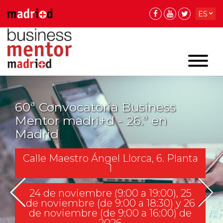
ES
EN
EN
60ª Convocatoria Business
Mentor madri+d - 26.ª en
Madrid
Calle Maestro Ángel Llorca, 6. Planta
1
24 de noviembre (9:00 a 19:00), 25
de noviembre (de 9:00 a 18:30) y 26
de noviembre (de 9:00 a 16:00) de