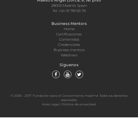
Maestro Ángel Llorca, 6, 1er piso
28003 Madrid, Spain
Tel: +34 91 781 65 76
Business Mentors
Home
Certificaciones
Contenidos
Credenciales
Business mentors
Webinars
Síguenos
© 2006 - 2017. Fundación para el Conocimiento madri+d. Todos los derechos
reservados.
Aviso Legal
|
Politica de privacidad