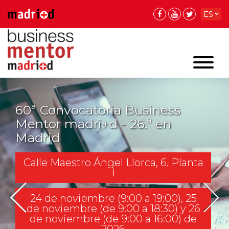
ES
EN
EN
60ª Convocatoria Business
Mentor madri+d - 26.ª en
Madrid
Calle Maestro Ángel Llorca, 6. Planta
1
24 de noviembre (9:00 a 19:00), 25
de noviembre (de 9:00 a 18:30) y 26
de noviembre (de 9:00 a 16:00) de