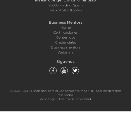
Maestro Ángel Llorca, 6, 1er piso
28003 Madrid, Spain
Tel: +34 91 781 65 76
Business Mentors
Home
Certificaciones
Contenidos
Credenciales
Business mentors
Webinars
Síguenos
© 2006 - 2017. Fundación para el Conocimiento madri+d. Todos los derechos
reservados.
Aviso Legal
|
Politica de privacidad