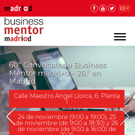
ES
EN
EN
60ª Convocatoria Business
Mentor madri+d - 26.ª en
Madrid
Calle Maestro Ángel Llorca, 6. Planta
1
24 de noviembre (9:00 a 19:00), 25
de noviembre (de 9:00 a 18:30) y 26
de noviembre (de 9:00 a 16:00) de