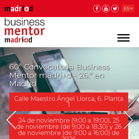
ES
EN
EN
60ª Convocatoria Business
Mentor madri+d - 26.ª en
Madrid
Calle Maestro Ángel Llorca, 6. Planta
1
24 de noviembre (9:00 a 19:00), 25
de noviembre (de 9:00 a 18:30) y 26
de noviembre (de 9:00 a 16:00) de