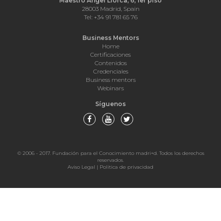
Maestro Ángel Llorca, 6, 1er piso
28003 Madrid, Spain
Tel: +34 91 781 65 76
Business Mentors
Home
Certificaciones
Contenidos
Credenciales
Business mentors
Webinars
Síguenos
© 2006 - 2017. Fundación para el Conocimiento madri+d. Todos los derechos
reservados.
Aviso Legal
|
Politica de privacidad