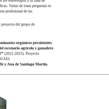
 los estereotipos y la falta de
íficas. Varias de estas preguntas se
ria profesional de las
e proyecto del grupo de
minantes orgánicos persistentes
del escenario agrícola y ganadero
l?”
(2021-2025). Proyecto
IN/AEI
ffe y Ana de Santiago Martín.