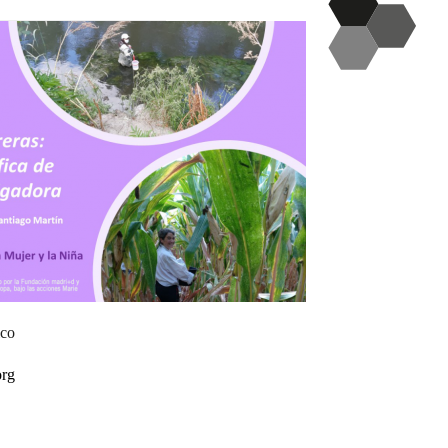
ico
org