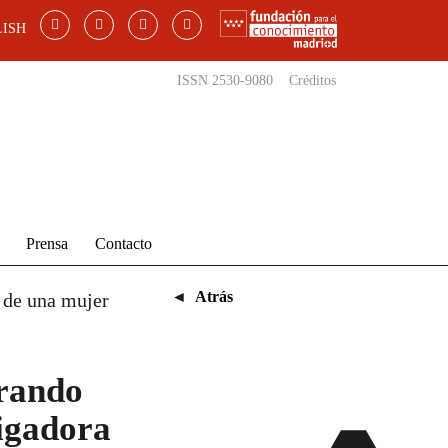
ISH
ISSN 2530-9080
Créditos
Prensa
Contacto
◄
Atrás
a de una mujer
erando
tigadora