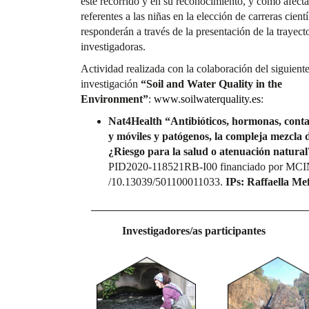
este recorrido y en su reconocimiento, y cómo afectan
referentes a las niñas en la elección de carreras cient
responderán a través de la presentación de la trayecto
investigadoras.
Actividad realizada con la colaboración del siguient
investigación
“Soil and Water Quality in the
Environment”
:
www.soilwaterquality.es
:
Nat4Health “Antibióticos, hormonas, conta
y móviles y patógenos, la compleja mezcla 
¿Riesgo para la salud o atenuación natura
PID2020-118521RB-I00 financiado por MC
/10.13039/501100011033.
IPs: Raffaella Me
Investigadores/as participantes