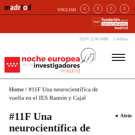
Pasar al contenido principal
ENGLISH
ISSN 2530-9080
Créditos
Home
/
#11F Una neurocientífica de
vuelta en el IES Ramón y Cajal
#11F Una
◄
Atrás
neurocientífica de