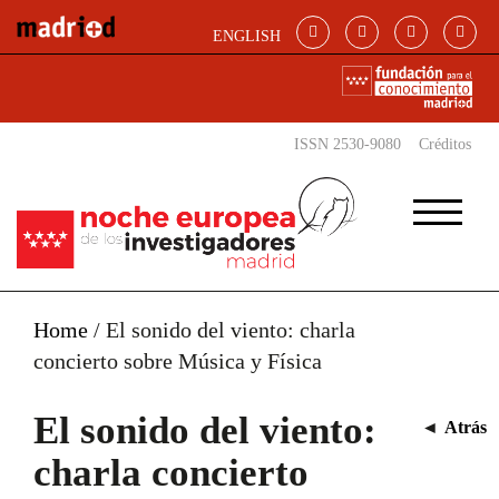
Pasar al contenido principal
ENGLISH
ISSN 2530-9080
Créditos
Home
/
El sonido del viento: charla
concierto sobre Música y Física
El sonido del viento:
◄
Atrás
charla concierto