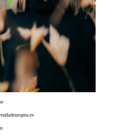
ne
rsidadeuropea.es
ón