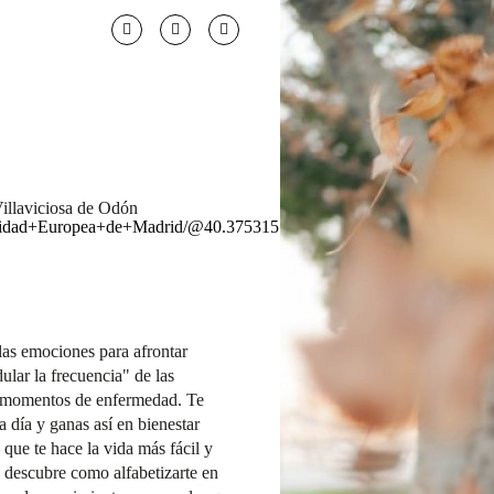
llaviciosa de Odón
ersidad+Europea+de+Madrid/@40.3753151,-3.91…
 las emociones para afrontar
lar la frecuencia" de las
n momentos de enfermedad. Te
 a día y ganas así en bienestar
 que te hace la vida más fácil y
y descubre como alfabetizarte en