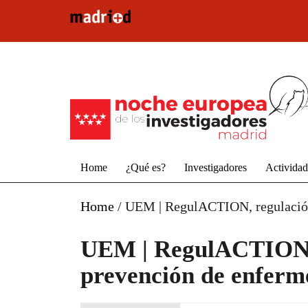
Pasar al contenido principal
Home
¿Qué es?
Investigadores
Activida
Home
/
UEM | RegulACTION, regulación 
UEM | RegulACTION, r
prevención de enferm