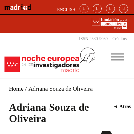
Pasar al contenido principal
ENGLISH
ISSN 2530-9080
Créditos
Home
/
Adriana Souza de Oliveira
Adriana Souza de
◄
Atrás
Oliveira