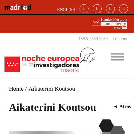
Pasar al contenido principal
ENGLISH
ISSN 2530-9080
Créditos
Home
/
Aikaterini Koutsou
Aikaterini Koutsou
◄
Atrás