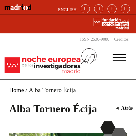
Pasar al contenido principal
ENGLISH
ISSN 2530-9080
Créditos
Home
/
Alba Tornero Écija
Alba Tornero Écija
◄
Atrás