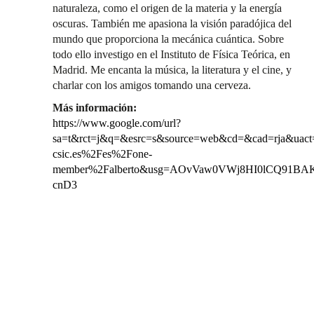
naturaleza, como el origen de la materia y la energía
oscuras. También me apasiona la visión paradójica del
mundo que proporciona la mecánica cuántica. Sobre
todo ello investigo en el Instituto de Física Teórica, en
Madrid. Me encanta la música, la literatura y el cine, y
charlar con los amigos tomando una cerveza.
Más información:
https://www.google.com/url?
sa=t&rct=j&q=&esrc=s&source=web&cd=&cad=rja&
csic.es%2Fes%2Fone-
member%2Falberto&usg=AOvVaw0VWj8HI0lCQ91BA
cnD3