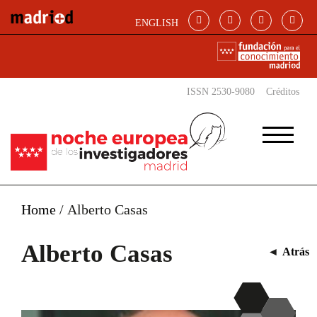
Pasar al contenido principal
ENGLISH
ISSN 2530-9080
Créditos
Home
/
Alberto Casas
Alberto Casas
◄
Atrás